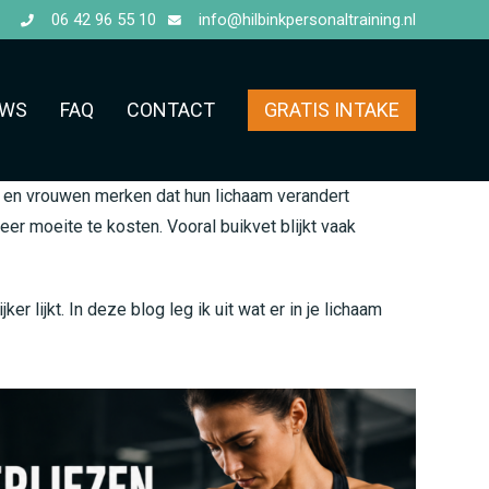
06 42 96 55 10
info@hilbinkpersonaltraining.nl
UWS
FAQ
CONTACT
GRATIS INTAKE
 en vrouwen merken dat hun lichaam verandert
er moeite te kosten. Vooral buikvet blijkt vaak
r lijkt. In deze blog leg ik uit wat er in je lichaam