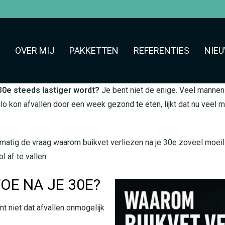
OVER MIJ
PAKKETTEN
REFERENTIES
NIE
e 30e steeds lastiger wordt?
Je bent niet de enige. Veel mannen
o kon afvallen door een week gezond te eten, lijkt dat nu veel me
lmatig de vraag waarom buikvet verliezen na je 30e zoveel moeilijke
 af te vallen.
OE NA JE 30E?
nt niet dat afvallen onmogelijk