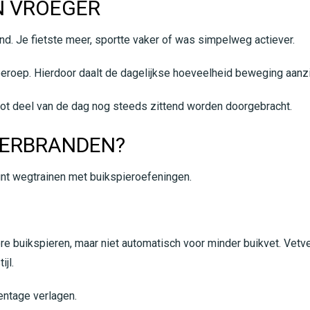
N VROEGER
d. Je fietste meer, sportte vaker of was simpelweg actiever.
oep. Hierdoor daalt de dagelijkse hoeveelheid beweging aanzie
oot deel van de dag nog steeds zittend worden doorgebracht.
VERBRANDEN?
unt wegtrainen met buikspieroefeningen.
e buikspieren, maar niet automatisch voor minder buikvet. Vetver
jl.
entage verlagen.