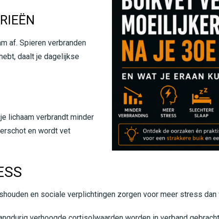
ORIEËN
am af. Spieren verbranden
ebt, daalt je dagelijkse
 je lichaam verbrandt minder
verschot en wordt vet
ESS
huishouden en sociale verplichtingen zorgen voor meer stress dan 
 Langdurig verhoogde cortisolwaarden worden in verband gebracht