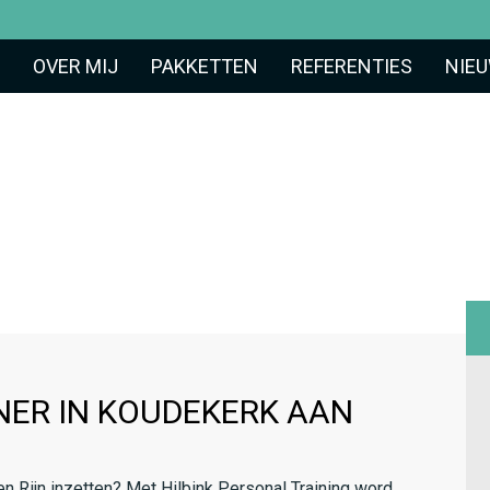
OVER MIJ
PAKKETTEN
REFERENTIES
NIE
NER IN KOUDEKERK AAN
en Rijn inzetten? Met Hilbink Personal Training word