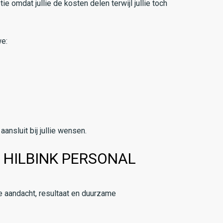
ie omdat jullie de kosten delen terwijl jullie toch
we:
aansluit bij jullie wensen.
 HILBINK PERSONAL
ke aandacht, resultaat en duurzame