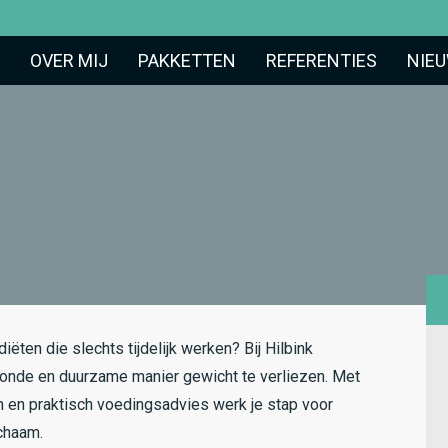
OVER MIJ
PAKKETTEN
REFERENTIES
NIE
iëten die slechts tijdelijk werken? Bij Hilbink
zonde en duurzame manier gewicht te verliezen. Met
en en praktisch voedingsadvies werk je stap voor
ichaam.