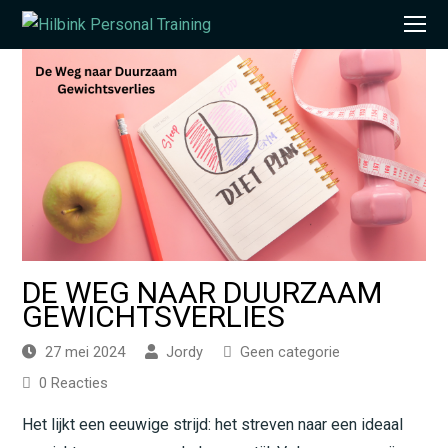
O
Mo
M
DE WEG NAAR DUURZAAM
GEWICHTSVERLIES
27 mei 2024
Jordy
Geen categorie
0 Reacties
Het lijkt een eeuwige strijd: het streven naar een ideaal